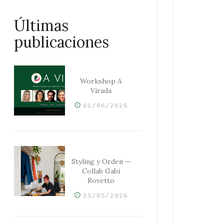
Últimas
publicaciones
Workshop A
Virada
01/06/2026
Styling y Orden —
Collab Gabi
Rovetto
25/05/2026