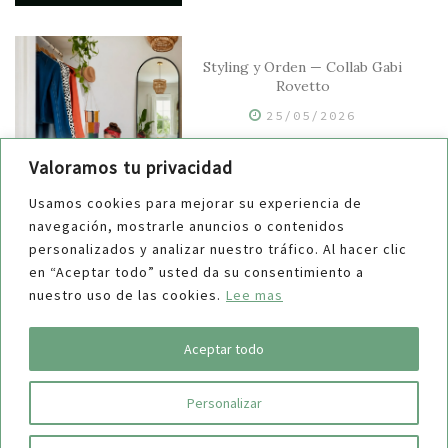
Styling y Orden — Collab Gabi
Rovetto
25/05/2026
Valoramos tu privacidad
Usamos cookies para mejorar su experiencia de
navegación, mostrarle anuncios o contenidos
¿Guardar o no manuales y
personalizados y analizar nuestro tráfico. Al hacer clic
repuestos?
en “Aceptar todo” usted da su consentimiento a
nuestro uso de las cookies.
Lee mas
04/03/2026
Aceptar todo
Personalizar
COPYRIGHT © 2019 Maucha
| Aviso Legal
| Política de Privacidad
|