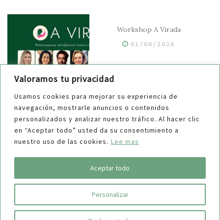
Workshop A Virada
01/06/2026
Valoramos tu privacidad
Usamos cookies para mejorar su experiencia de
navegación, mostrarle anuncios o contenidos
Styling y Orden — Collab Gabi
personalizados y analizar nuestro tráfico. Al hacer clic
Rovetto
en “Aceptar todo” usted da su consentimiento a
nuestro uso de las cookies.
Lee mas
25/05/2026
Aceptar todo
Personalizar
COPYRIGHT © 2019 Maucha
| Aviso Legal
| Política de Privacidad
|