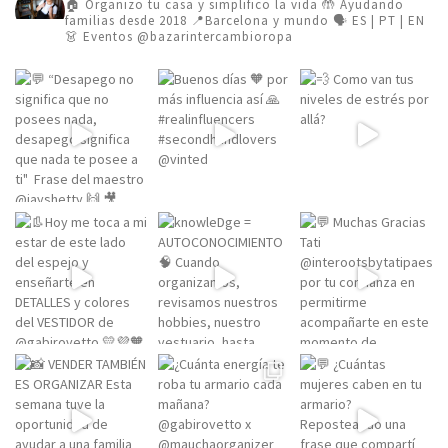
🏠 Organizo tu casa y simplifico la vida
🤲 Ayudando
familias desde 2018
📍Barcelona y mundo 🗣️ ES | PT | EN
👗 Eventos @bazarintercambioropa