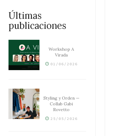
Últimas
publicaciones
Workshop A
Virada
01/06/2026
Styling y Orden —
Collab Gabi
Rovetto
25/05/2026