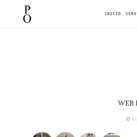
INICIO
SERV
Skip
to
content
WEB 
0