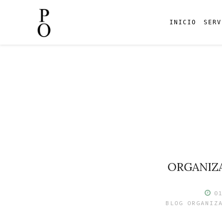
INICIO
SERV
Skip
to
content
ORGANIZ
0
BLOG
ORGANIZ