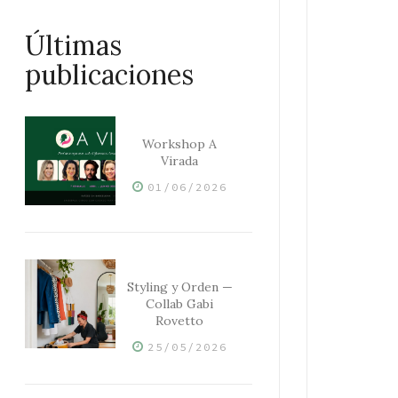
Últimas
publicaciones
Workshop A
Virada
01/06/2026
Styling y Orden —
Collab Gabi
Rovetto
25/05/2026