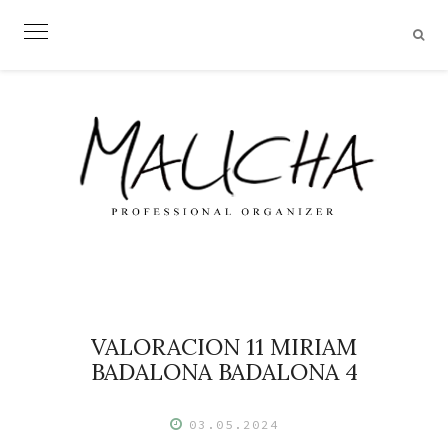
Skip
to
content
VALORACION 11 MIRIAM
BADALONA BADALONA 4
03.05.2024