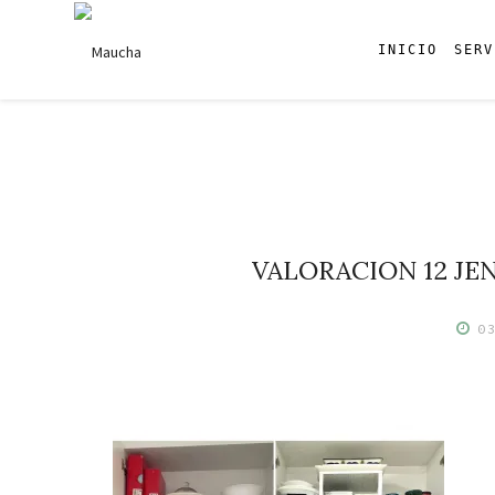
INICIO
SERV
Skip
to
content
VALORACION 12 JE
0