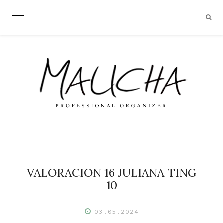
Skip
to
content
VALORACION 16 JULIANA TING
10
03.05.2024