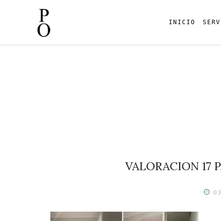
INICIO
SERV
Skip
to
content
VALORACION 17 P
0