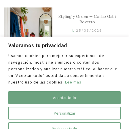
Styling y Orden — Collab Gabi
Rovetto
25/05/2026
Valoramos tu privacidad
Usamos cookies para mejorar su experiencia de
navegación, mostrarle anuncios o contenidos
¿Guardar o no manuales y
personalizados y analizar nuestro tráfico. Al hacer clic
repuestos?
en “Aceptar todo” usted da su consentimiento a
nuestro uso de las cookies.
Lee mas
04/03/2026
Aceptar todo
Personalizar
COPYRIGHT © 2019 Maucha
| Aviso Legal
| Política de Privacidad
|
Política de Cookies
| Envíos y Devoluciones
Rechazar todo