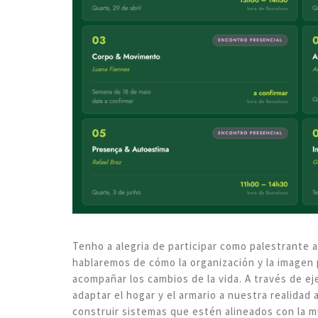
Tenho a alegria de participar como palestrante
hablaremos de cómo la organización y la imagen
acompañar los cambios de la vida. A través de e
adaptar el hogar y el armario a nuestra realidad a
construir sistemas que estén alineados con la m