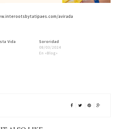
ww.interootsbytatipaes.com/avirada
sta Vida
Sororidad
l
08/03/2024
En «Blog»